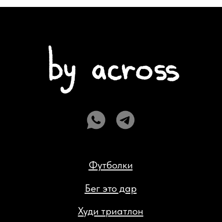
Бег это дар
Худи триатлон
Худи сушка
ИП Кан Константин Яковлевич
ИНН 027413828948
Доставка и возврат
Политика конфиденциальности
Публичная оферта
Разработка сайта: Паша Баобаб