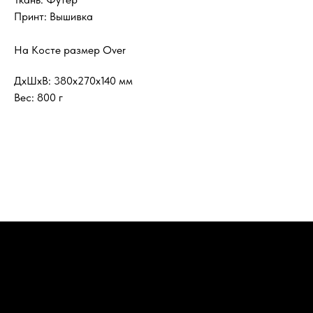
Принт: Вышивка
На Косте размер Over
ДxШxВ: 380x270x140 мм
Вес: 800 г
Футболки
Бег это дар
Худи триатлон
Худи сушка
ИП Кан Константин Яковлевич
ИНН 027413828948