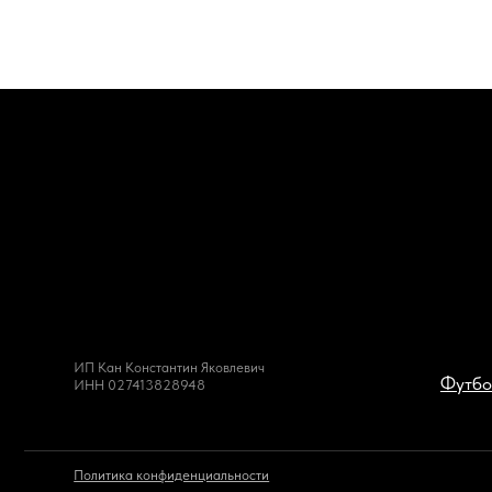
ИП Кан Константин Яковлевич
Футболки
ИНН 027413828948
Политика конфиденциальности
Публичн