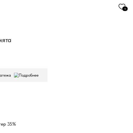
9
мята
латежа
тер 35%