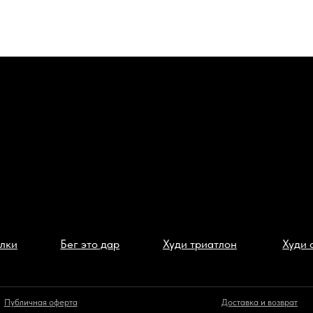
Бег это дар
Худи триатлон
Худи сушка
ая оферта
Доставка и возврат