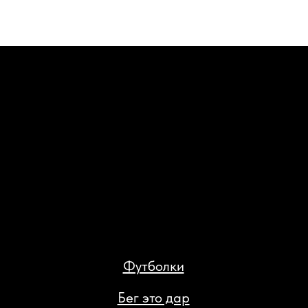
Футболки
Бег это дар
Худи триатлон
Худи сушка
ИП Кан Константин Яковлевич
ИНН 027413828948
Доставка и возврат
Политика конфиденциальности
Публичная оферта
Разработка сайта: Паша Баобаб