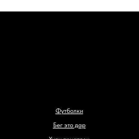
Бег это дар
Худи триатлон
Худи сушка
ИП Кан Константин Яковлевич
ИНН 027413828948
Доставка и возврат
Политика конфиденциальности
Публичная оферта
Разработка сайта: Паша Баобаб