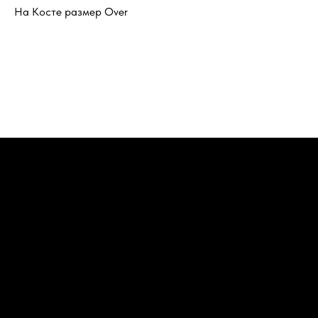
На Косте размер Over
Футболки
Бег это дар
Худи триатлон
Худи сушка
ИП Кан Константин Яковлевич
ИНН 027413828948
Доставка и возврат
Политика конфиденциальности
Публичная оферта
Разработка сайта: Паша Баобаб