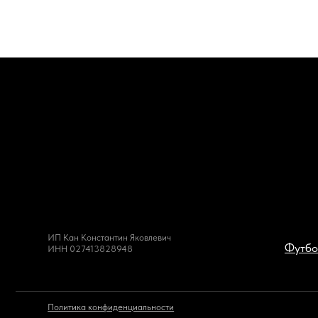
ИП Кан Константин Яковлевич
Футболки
ИНН 027413828948
Политика конфиденциальности
Публичн