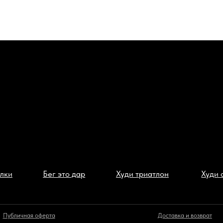
Бег это дар
Худи триатлон
Худи сушка
ая оферта
Доставка и возврат