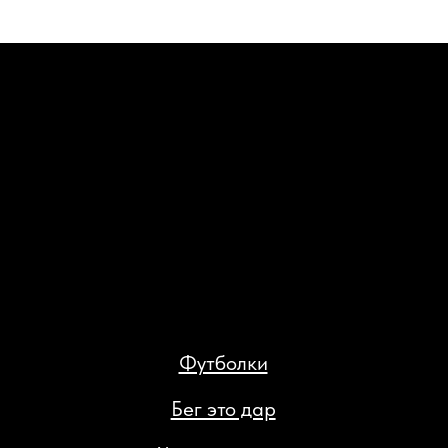
Футболки
Бег это дар
Худи триатлон
Худи сушка
ИП Кан Константин Яковлевич
ИНН 027413828948
Доставка и возврат
Политика конфиденциальности
Публичная оферта
Разработка сайта: Паша Баобаб