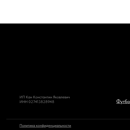
ИП Кан Константин Яковлевич
Футболки
ИНН 027413828948
Политика конфиденциальности
Публичн