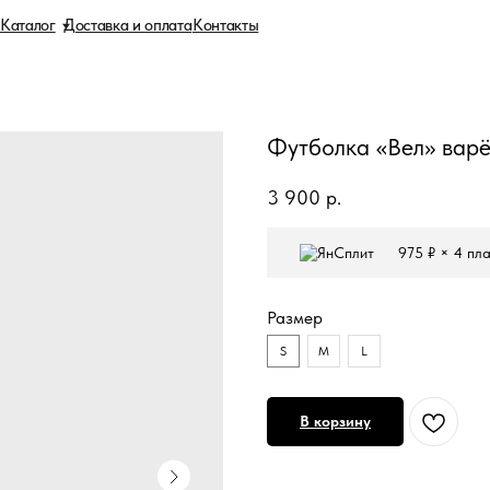
Доставка и оплата
Контакты
Футболка «Вел» вар
3 900
р.
975 ₽ × 4 пл
Размер
S
M
L
В корзину