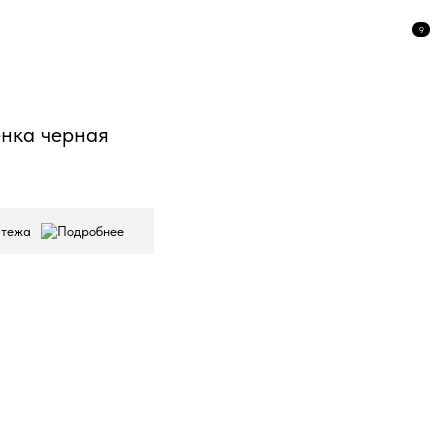
9
ёнка черная
атежа