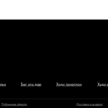
Бег это дар
Худи триатлон
Худи сушка
ая оферта
Доставка и возврат